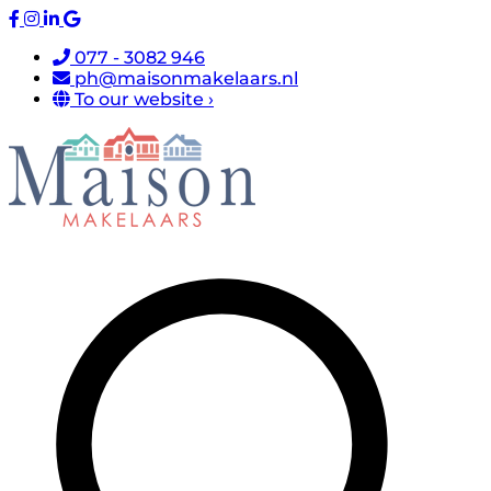
077 - 3082 946
ph@maisonmakelaars.nl
To our website ›