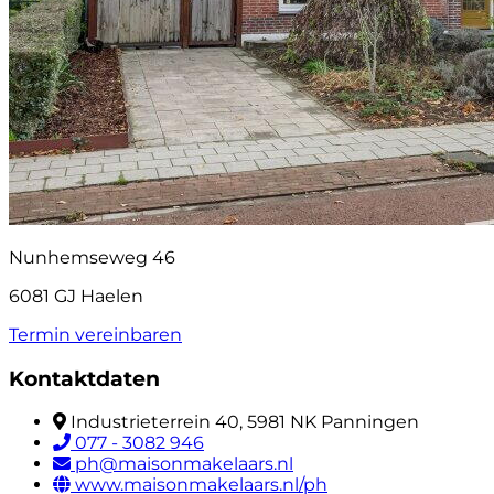
Nunhemseweg 46
6081 GJ Haelen
Termin vereinbaren
Kontaktdaten
Industrieterrein 40, 5981 NK Panningen
077 - 3082 946
ph@maisonmakelaars.nl
www.maisonmakelaars.nl/ph