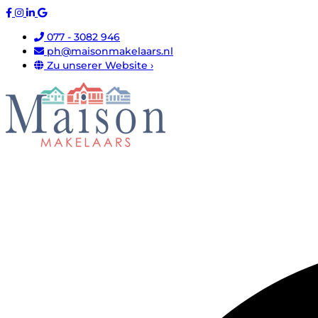
077 - 3082 946
ph@maisonmakelaars.nl
Zu unserer Website ›